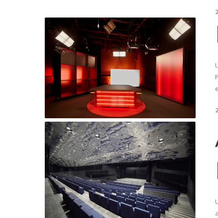
U
e
a