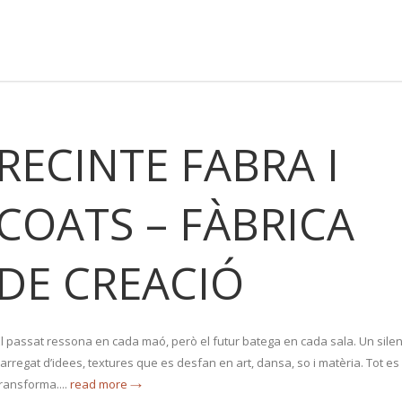
RECINTE FABRA I
COATS – FÀBRICA
DE CREACIÓ
El passat ressona en cada maó, però el futur batega en cada sala. Un silen
arregat d’idees, textures que es desfan en art, dansa, so i matèria. Tot es
ransforma....
read more →