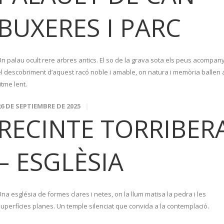
BUXERES I PARC
Un palau ocult rere arbres antics. El so de la grava sota els peus acompan
el descobriment d’aquest racó noble i amable, on natura i memòria ballen 
itme lent.
26 DE SEPTIEMBRE DE 2025
RECINTE TORRIBER
– ESGLÈSIA
na església de formes clares i netes, on la llum matisa la pedra i les
superfícies planes. Un temple silenciat que convida a la contemplació.