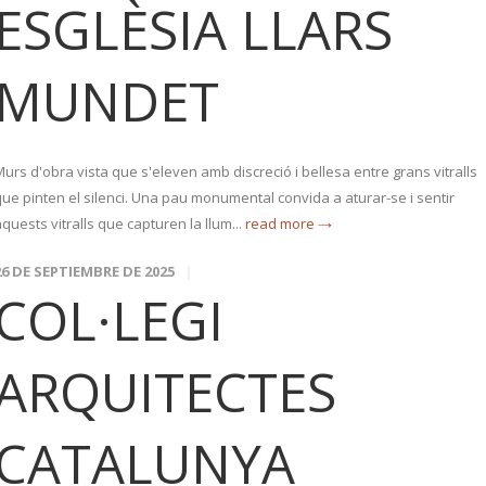
ESGLÈSIA LLARS
MUNDET
urs d'obra vista que s'eleven amb discreció i bellesa entre grans vitralls
que pinten el silenci. Una pau monumental convida a aturar-se i sentir
quests vitralls que capturen la llum...
read more →
26 DE SEPTIEMBRE DE 2025
COL·LEGI
ARQUITECTES
CATALUNYA