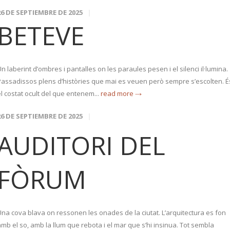
26 DE SEPTIEMBRE DE 2025
BETEVE
n laberint d’ombres i pantalles on les paraules pesen i el silenci il·lumina.
Passadissos plens d’històries que mai es veuen però sempre s’escolten. É
l costat ocult del que entenem...
read more →
26 DE SEPTIEMBRE DE 2025
AUDITORI DEL
FÒRUM
Una cova blava on ressonen les onades de la ciutat. L’arquitectura es fon
mb el so, amb la llum que rebota i el mar que s’hi insinua. Tot sembla