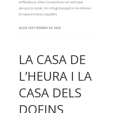
enfiladissa, entre la memòria i el verd que
abraça la ciutat. Un refugi tranquil on la ciència i
la natura troben equilibri.
26 DE SEPTIEMBRE DE 2025
LA CASA DE
L’HEURA I LA
CASA DELS
DOFINS