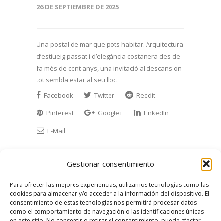
26 DE SEPTIEMBRE DE 2025
Una postal de mar que pots habitar. Arquitectura
d’estiueig passat i d’elegància costanera des de
fa més de cent anys, una invitació al descans on
tot sembla estar al seu lloc.
Facebook
Twitter
Reddit
Pinterest
Google+
LinkedIn
E-Mail
Gestionar consentimiento
Para ofrecer las mejores experiencias, utilizamos tecnologías como las
cookies para almacenar y/o acceder a la información del dispositivo. El
consentimiento de estas tecnologías nos permitirá procesar datos
ABOUT THE AUTHOR
como el comportamiento de navegación o las identificaciones únicas
en este sitio. No consentir o retirar el consentimiento, puede afectar