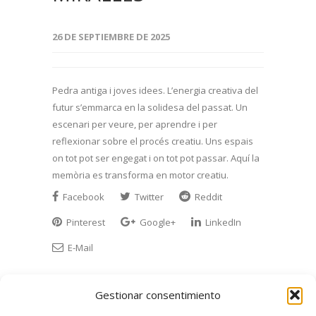
26 DE SEPTIEMBRE DE 2025
Pedra antiga i joves idees. L’energia creativa del
futur s’emmarca en la solidesa del passat. Un
escenari per veure, per aprendre i per
reflexionar sobre el procés creatiu. Uns espais
on tot pot ser engegat i on tot pot passar. Aquí la
memòria es transforma en motor creatiu.
Facebook
Twitter
Reddit
Pinterest
Google+
LinkedIn
E-Mail
Gestionar consentimiento