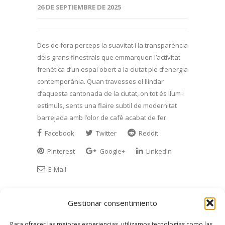
26 DE SEPTIEMBRE DE 2025
Des de fora perceps la suavitat i la transparència
dels grans finestrals que emmarquen l’activitat
frenètica d’un espai obert a la ciutat ple d’energia
contemporània. Quan travesses el llindar
d’aquesta cantonada de la ciutat, on tot és llum i
estímuls, sents una flaire subtil de modernitat
barrejada amb l’olor de cafè acabat de fer.
Facebook
Twitter
Reddit
Pinterest
Google+
LinkedIn
E-Mail
Gestionar consentimiento
Para ofrecer las mejores experiencias, utilizamos tecnologías como las